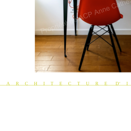
A R C H I T E C T U R E D‘ I