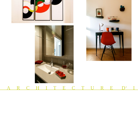
A R C H I T E C T U R E D‘ I